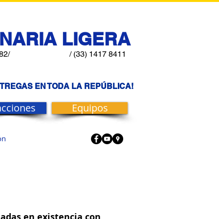
NARIA LIGERA
82/
/ (33) 1417 8411
NTREGAS EN TODA LA REPÚBLICA!
acciones
Equipos
ón
eladas en existencia con