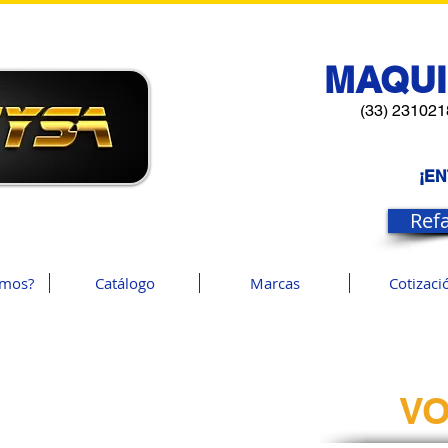
MAQUI
(33) 231021
¡E
Ref
omos?
Catálogo
Marcas
Cotizaci
VO