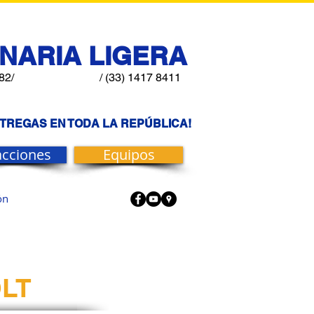
NARIA LIGERA
82/
/ (33) 1417 8411
NTREGAS EN TODA LA REPÚBLICA!
acciones
Equipos
ón
LT