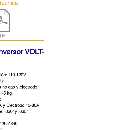
técnica
nversor VOLT-
ción: 110-120V
Hz
 no gas y electrodo
1-5 kg.
:
 y Electrodo 10-80A
: .030” y .035”
*205*340
V