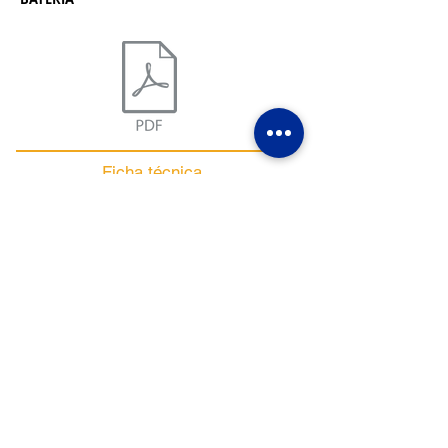
Ficha técnica
Horario
Lunes - Viernes 9:00 am - 6:00 pm
Sábados 9:30 am - 2:00 pm
Políticas de la página y de uso
Política de privacidad
© 2025 by DREYSA DISTRIBUCIONES S.A.
DE C.V.