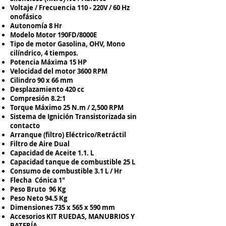
Voltaje / Frecuencia 110 - 220V / 60 Hz
onofásico
Autonomía 8 Hr
Modelo Motor 190FD/8000E
Tipo de motor Gasolina, OHV, Mono
cilíndrico, 4 tiempos.
Potencia Máxima 15 HP
Velocidad del motor 3600 RPM
Cilindro 90 x 66 mm
Desplazamiento 420 cc
Compresión 8.2:1
Torque Máximo 25 N.m / 2,500 RPM
Sistema de Ignición Transistorizada sin
contacto
Arranque (filtro) Eléctrico/Retráctil
Filtro de Aire Dual
Capacidad de Aceite 1.1. L
Capacidad tanque de combustible 25 L
Consumo de combustible 3.1 L / Hr
Flecha Cónica 1"
Peso Bruto 96 Kg
Peso Neto 94.5 Kg
Dimensiones 735 x 565 x 590 mm
Accesorios KIT RUEDAS, MANUBRIOS Y
BATERÍA