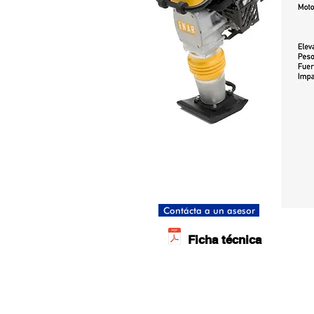
Contácta a un asesor
Ficha técnica
Dreysa Distribuciones S.A. de C.V.