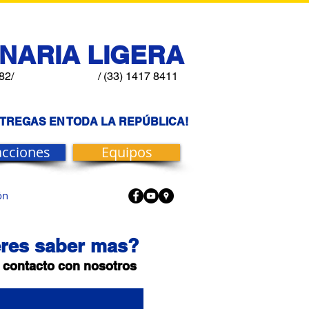
NARIA LIGERA
82/
/ (33) 1417 8411
NTREGAS EN TODA LA REPÚBLICA!
acciones
Equipos
ón
res saber mas?
 contacto con nosotros