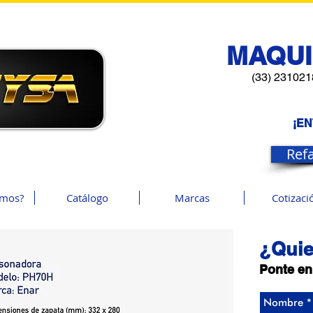
MAQUI
(33) 231021
¡E
Ref
omos?
Catálogo
Marcas
Cotizaci
¿Quie
Ponte en