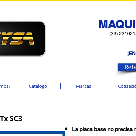
MAQUI
(33) 231021
¡E
Ref
omos?
Catálogo
Marcas
Cotizaci
Tx SC3
La placa base no precisa 