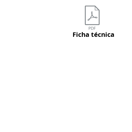
Ficha técnica
Dreysa Distribuciones S.A. de C.V.
(01 33) 1417 8411 y (33) 231021
(33) 1417 8411 (33) 23102182
ventas@dreysa.com.mx
Av. Alemania 1328, Col. Moderna,