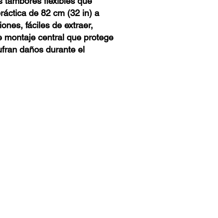
 tambores flexibles que
ráctica de 82 cm (32 in) a
ones, fáciles de extraer,
 montaje central que protege
ufran daños durante el
Políticas de la página y de uso
Política de privacidad