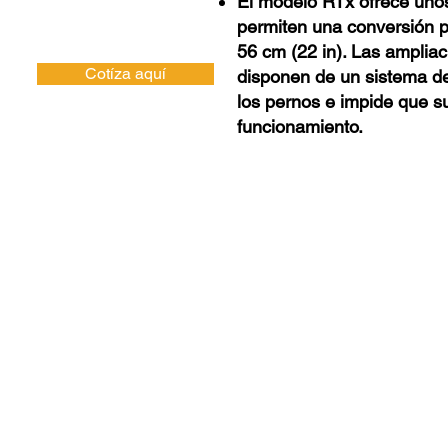
El modelo RTx ofrece unos
permiten una conversión p
56 cm (22 in). Las ampliaci
Cotíza aquí
disponen de un sistema de
los pernos e impide que s
funcionamiento.
82
Horario
Lunes - Viernes 9:00 am - 6:00 pm
Sábados 9:30 am - 2:00 pm
 Guadalajara